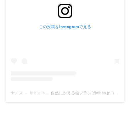
この投稿をInstagramで見る
ナエス － Ｎｈｅｓ． 自然にかえる歯ブラシ(@nhes.jp_)がシェアした投稿