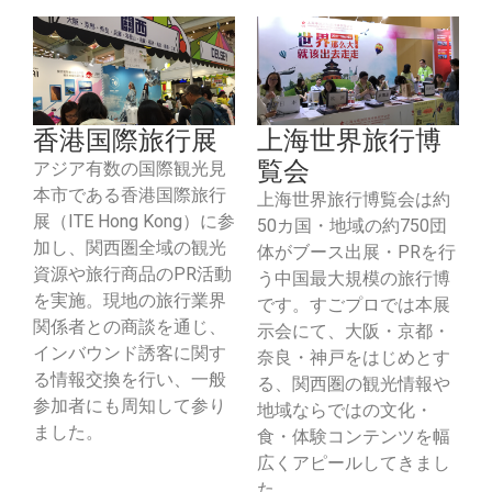
香港国際旅行展
上海世界旅行博
覧会
アジア有数の国際観光見
本市である香港国際旅行
上海世界旅行博覧会は約
展（ITE Hong Kong）に参
50カ国・地域の約750団
加し、関西圏全域の観光
体がブース出展・PRを行
資源や旅行商品のPR活動
う中国最大規模の旅行博
を実施。現地の旅行業界
です。すごプロでは本展
関係者との商談を通じ、
示会にて、大阪・京都・
インバウンド誘客に関す
奈良・神戸をはじめとす
る情報交換を行い、一般
る、関西圏の観光情報や
参加者にも周知して参り
地域ならではの文化・
ました。
食・体験コンテンツを幅
広くアピールしてきまし
た。