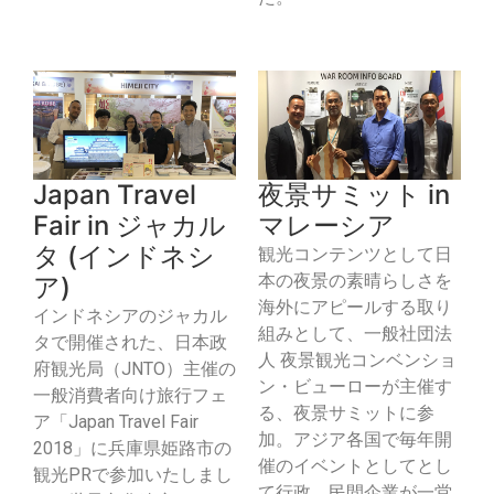
Japan Travel
夜景サミット in
Fair in ジャカル
マレーシア
タ (インドネシ
観光コンテンツとして日
本の夜景の素晴らしさを
ア)
海外にアピールする取り
インドネシアのジャカル
組みとして、一般社団法
タで開催された、日本政
人 夜景観光コンベンショ
府観光局（JNTO）主催の
ン・ビューローが主催す
一般消費者向け旅行フェ
る、夜景サミットに参
ア「Japan Travel Fair
加。アジア各国で毎年開
2018」に兵庫県姫路市の
催のイベントとしてとし
観光PRで参加いたしまし
て行政、民間企業が一堂