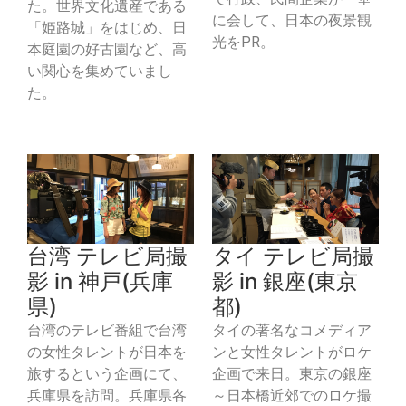
た。世界文化遺産である
に会して、日本の夜景観
「姫路城」をはじめ、日
光をPR。
本庭園の好古園など、高
い関心を集めていまし
た。
台湾 テレビ局撮
タイ テレビ局撮
影 in 神戸(兵庫
影 in 銀座(東京
県)
都)
台湾のテレビ番組で台湾
タイの著名なコメディア
の女性タレントが日本を
ンと女性タレントがロケ
旅するという企画にて、
企画で来日。東京の銀座
兵庫県を訪問。兵庫県各
～日本橋近郊でのロケ撮