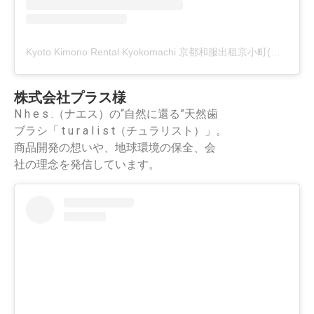
Kyoto Kimono Rental Kyokomachi 京都和服出租京小町(@kimonorental.kyokomachi)がシェアした投稿
株式会社プラス様
N h e s .（ナエス）の“自然に還る”天然歯
ブラシ「 t u r a l i s t（チュラリスト）」。
商品開発の想いや、地球環境の保全、会
社の理念を発信しています。